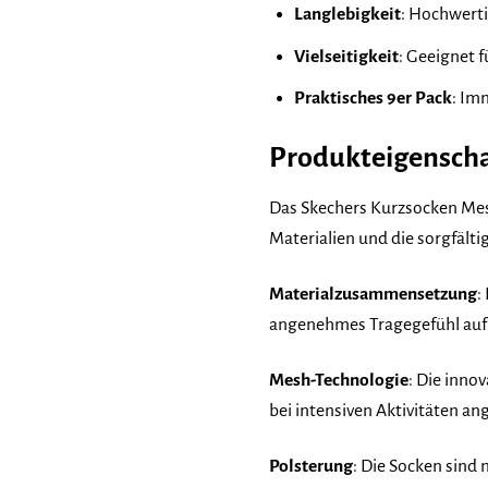
Langlebigkeit
: Hochwerti
Vielseitigkeit
: Geeignet f
Praktisches 9er Pack
: Im
Produkteigenscha
Das Skechers Kurzsocken Mesh
Materialien und die sorgfälti
Materialzusammensetzung
:
angenehmes Tragegefühl auf de
Mesh-Technologie
: Die inno
bei intensiven Aktivitäten an
Polsterung
: Die Socken sind