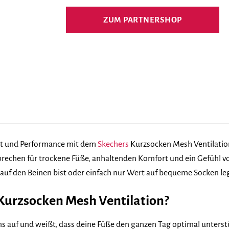
Preis
Preis
war:
ist:
ZUM PARTNERSHOP
21,99 €
11,89 €.
rt und Performance mit dem
Skechers
Kurzsocken Mesh Ventilation 
sprechen für trockene Füße, anhaltenden Komfort und ein Gefühl von 
 auf den Beinen bist oder einfach nur Wert auf bequeme Socken le
urzsocken Mesh Ventilation?
gens auf und weißt, dass deine Füße den ganzen Tag optimal unter