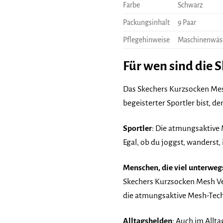
Farbe
Schwarz
Packungsinhalt
9 Paar
Pflegehinweise
Maschinenwäs
Für wen sind die 
Das Skechers Kurzsocken Mesh 
begeisterter Sportler bist, d
Sportler
: Die atmungsaktive 
Egal, ob du joggst, wanderst,
Menschen, die viel unterweg
Skechers Kurzsocken Mesh Ven
die atmungsaktive Mesh-Tech
Alltagshelden
: Auch im Allta