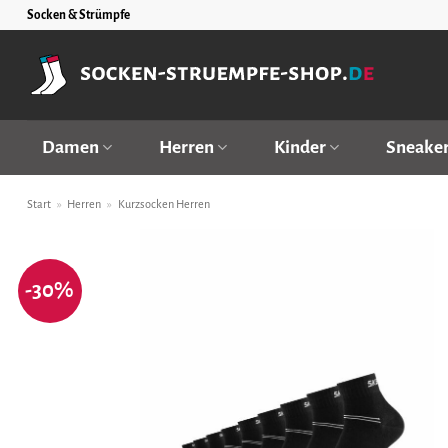
Zum
Socken & Strümpfe
Inhalt
springen
Damen
Herren
Kinder
Sneake
Start
»
Herren
»
Kurzsocken Herren
-30%