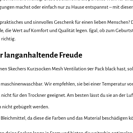
rgungen machst oder einfach nur zu Hause entspannst – mit diese
n praktisches und sinnvolles Geschenk für einen lieben Menschen? 
lle, die Wert auf Komfort und Qualität legen. Egal, ob zum Geburt
richtig.
ür langanhaltende Freude
nen Skechers Kurzsocken Mesh Ventilation 9er Pack black hast, so
d maschinenwaschbar. Wir empfehlen, sie bei einer Temperatur v
d nicht für den Trockner geeignet. Am besten lässt du sie an der Lu
en nicht gebügelt werden.
 Bleichmittel, da diese die Farben und das Material beschädigen k