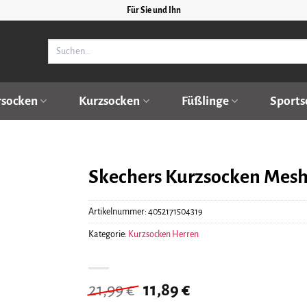
Für Sie und Ihn
Suchen
nach:
rsocken
Kurzsocken
Füßlinge
Sports
Skechers Kurzsocken Mesh 
Artikelnummer:
4052171504319
Kategorie:
Kurzsocken Herren
Ursprünglicher
Aktueller
21,99
€
11,89
€