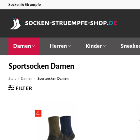
Zum
Socken & Strümpfe
Inhalt
springen
Damen
Herren
Kinder
Sneake
Sportsocken Damen
Start
»
Damen
»
Sportsocken Damen
FILTER