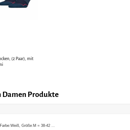
ken, (2 Paar), mit
mi
en Damen Produkte
arbe:Weiß, Größe:M = 38-42 ...