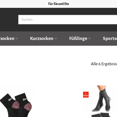
Für Sie und Ihn
Suchen
nach:
rsocken
Kurzsocken
Füßlinge
Sports
Alle 6 Ergebni