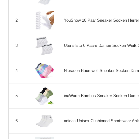
YouShow 10 Paar Sneaker Socken Herren
2
Utensilsto 6 Paare Damen Socken Weiß S
3
Niorasen Baumwoll Sneaker Socken Damen,
4
inaWarm Bambus Sneaker Socken Damen, 6
5
adidas Unisex Cushioned Sportswear Ankle
6