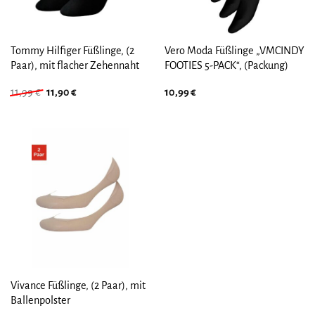
Tommy Hilfiger Füßlinge, (2
Vero Moda Füßlinge „VMCINDY
Paar), mit flacher Zehennaht
FOOTIES 5-PACK“, (Packung)
Ursprünglicher
Aktueller
11,99
€
11,90
€
10,99
€
Preis
Preis
war:
ist:
11,99 €
11,90 €.
Vivance Füßlinge, (2 Paar), mit
Ballenpolster