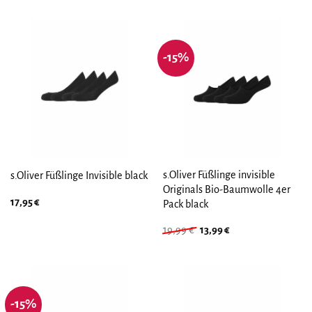
-15%
s.Oliver Füßlinge invisible
s.Oliver Füßlinge Invisible black
Originals Bio-Baumwolle 4er
17,95
€
Pack black
Ursprünglicher
Aktueller
19,99
€
13,99
€
Preis
Preis
war:
ist:
19,99 €
13,99 €.
-15%