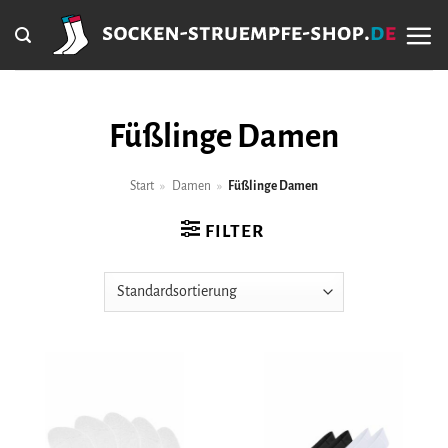
Zum
Inhalt
springen
Füßlinge Damen
Start
»
Damen
»
Füßlinge Damen
FILTER