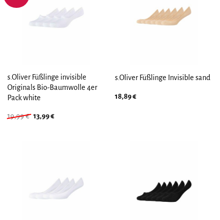
s.Oliver Füßlinge invisible
s.Oliver Füßlinge Invisible sand
Originals Bio-Baumwolle 4er
18,89
€
Pack white
Ursprünglicher
Aktueller
19,99
€
13,99
€
Preis
Preis
war:
ist:
19,99 €
13,99 €.