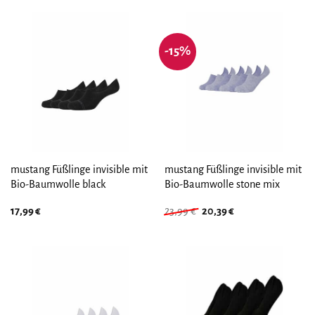
-15%
mustang Füßlinge invisible mit
mustang Füßlinge invisible mit
Bio-Baumwolle black
Bio-Baumwolle stone mix
Ursprünglicher
Aktueller
17,99
€
23,99
€
20,39
€
Preis
Preis
war:
ist:
23,99 €
20,39 €.