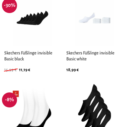
-30%
Skechers Füßlinge invisible
Skechers Füßlinge invisible
Basic black
Basic white
Ursprünglicher
Aktueller
15,99
€
11,19
€
18,99
€
Preis
Preis
war:
ist:
15,99 €
11,19 €.
-8%