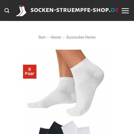
Zum
Inhalt
springen
Start
»
Herren
»
Kurzsocken Herren