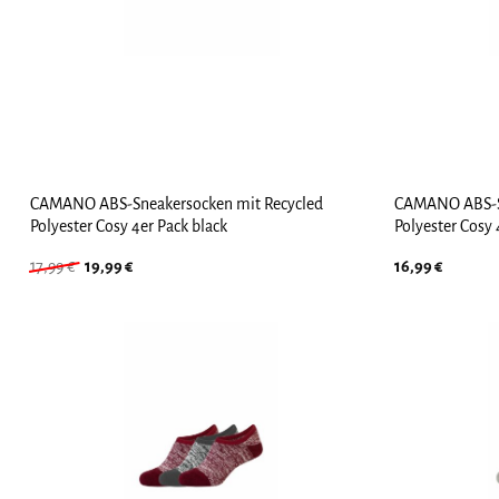
CAMANO ABS-Sneakersocken mit Recycled
CAMANO ABS-Sn
Polyester Cosy 4er Pack black
Polyester Cosy 
Ursprünglicher
Aktueller
17,99
€
19,99
€
16,99
€
Preis
Preis
war:
ist:
17,99 €
19,99 €.