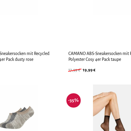
eakersocken mit Recycled
CAMANO ABS-Sneakersocken mit R
4er Pack dusty rose
Polyester Cosy 4er Pack taupe
Ursprünglicher
Aktueller
17,99
€
19,99
€
Preis
Preis
war:
ist:
17,99 €
19,99 €.
-35%