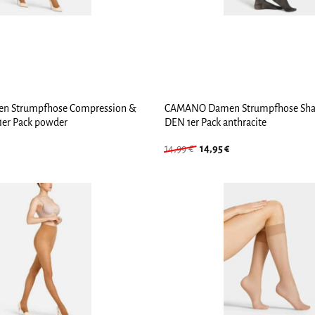
 Strumpfhose Compression &
CAMANO Damen Strumpfhose Shap
1er Pack powder
DEN 1er Pack anthracite
Ursprünglicher
Aktueller
14,99
€
14,95
€
Preis
Preis
war:
ist:
14,99 €
14,95 €.