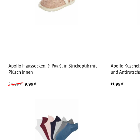
Apollo Haussocken, (1 Paar), in Strickoptik mit
Apollo Kuschels
Plüsch innen
und Antirutsch
Ursprünglicher
Aktueller
24,99
€
9,99
€
11,99
€
Preis
Preis
war:
ist:
24,99 €
9,99 €.