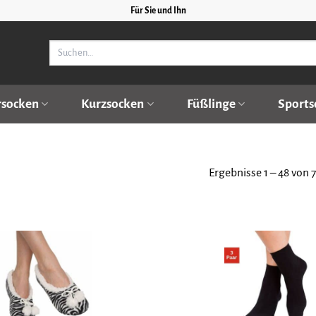
Für Sie und Ihn
Suchen
nach:
rsocken
Kurzsocken
Füßlinge
Sports
Ergebnisse 1 – 48 von