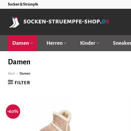
Zum
Socken & Strümpfe
Inhalt
springen
Damen
Herren
Kinder
Sneake
Damen
Start
»
Damen
FILTER
-60%