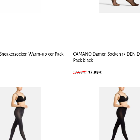
neakersocken Warm-up 3er Pack
CAMANO Damen Socken 15 DEN Ev
Pack black
Ursprünglicher
Aktueller
17,99
€
17,99
€
Preis
Preis
war:
ist:
17,99 €
17,99 €.