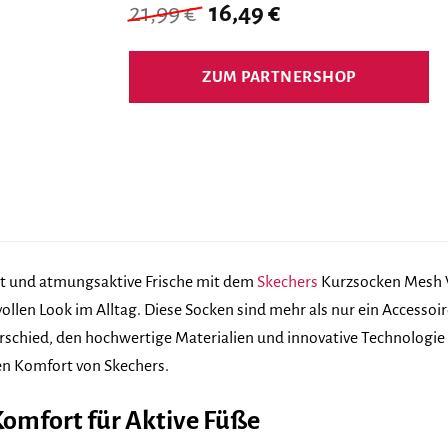
Ursprünglicher
Aktueller
21,99
€
16,49
€
Preis
Preis
war:
ist:
ZUM PARTNERSHOP
21,99 €
16,49 €.
t und atmungsaktive Frische mit dem
Skechers
Kurzsocken Mesh Ve
vollen Look im Alltag. Diese Socken sind mehr als nur ein Accessoi
rschied, den hochwertige Materialien und innovative Technologi
en Komfort von Skechers.
omfort für Aktive Füße