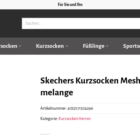
Für Sie und Ihn
Suchen
nach:
rsocken
Kurzsocken
Füßlinge
Sports
Skechers Kurzsocken Mesh V
melange
Artikelnummer:
4052171504296
Kategorie:
Kurzsocken Herren