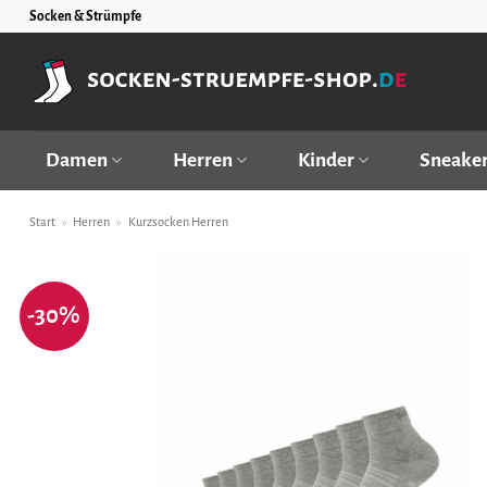
Zum
Socken & Strümpfe
Inhalt
springen
Damen
Herren
Kinder
Sneake
Start
»
Herren
»
Kurzsocken Herren
-30%