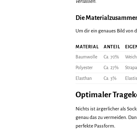
verlassen.
Die Materialzusammen
Um dir ein genaues Bild von d
MATERIAL
ANTEIL
EIGE
Baumwolle
Ca. 70%
Weich,
Polyester
Ca. 27%
Strapa
Elasthan
Ca. 3%
Elasti
Optimaler Tragek
Nichts ist ärgerlicher als S
genau das zu vermeiden. Dan
perfekte Passform.