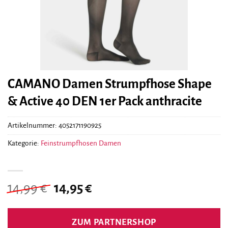
CAMANO Damen Strumpfhose Shape
& Active 40 DEN 1er Pack anthracite
Artikelnummer:
4052171190925
Kategorie:
Feinstrumpfhosen Damen
Ursprünglicher
Aktueller
14,99
€
14,95
€
Preis
Preis
war:
ist:
ZUM PARTNERSHOP