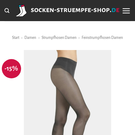
Zum
Inhalt
springen
Start
»
Damen
»
Strumpfhosen Damen
»
Feinstrumpfhosen Damen
-15%