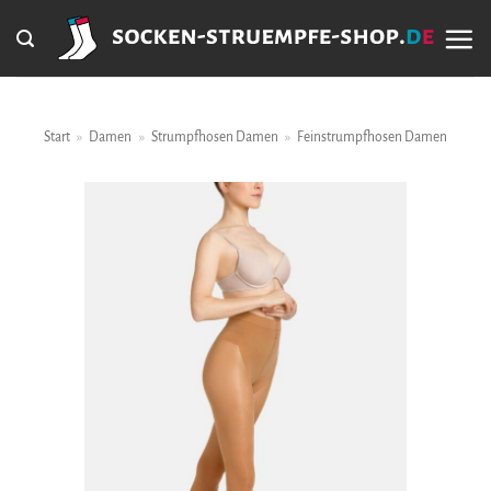
Zum
Inhalt
springen
Start
»
Damen
»
Strumpfhosen Damen
»
Feinstrumpfhosen Damen