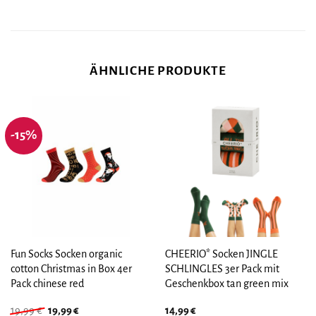
ÄHNLICHE PRODUKTE
-15%
Fun Socks Socken organic
CHEERIO* Socken JINGLE
cotton Christmas in Box 4er
SCHLINGLES 3er Pack mit
Pack chinese red
Geschenkbox tan green mix
Ursprünglicher
Aktueller
19,99
€
19,99
€
14,99
€