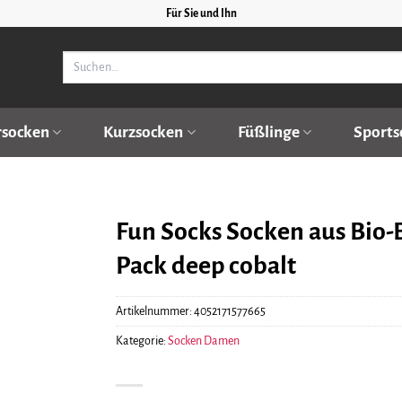
Für Sie und Ihn
Suchen
nach:
rsocken
Kurzsocken
Füßlinge
Sports
Fun Socks Socken aus Bio
Pack deep cobalt
Artikelnummer:
4052171577665
Kategorie:
Socken Damen