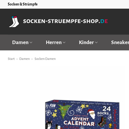
Zum
Socken & Strümpfe
Inhalt
springen
Damen
Herren
Kinder
Sneake
Start
»
Damen
»
Socken Damen