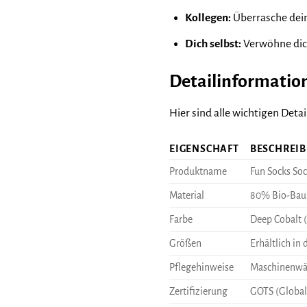
Kollegen:
Überrasche dein
Dich selbst:
Verwöhne dich
Detailinformatio
Hier sind alle wichtigen Detail
EIGENSCHAFT
BESCHREI
Produktname
Fun Socks So
Material
80% Bio-Bau
Farbe
Deep Cobalt 
Größen
Erhältlich in
Pflegehinweise
Maschinenwäs
Zertifizierung
GOTS (Global 