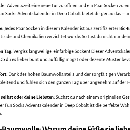
n der Adventszeit eine neue Tür zu öffnen und ein Paar Socken zu e
un Socks Adventskalender in Deep Cobalt bietet dir genau das – un
e:
Jedes Paar Socken in diesem Kalender ist aus zertifizierter Bio
tizide und Chemikalien verzichtet wurde. So tust du nicht nur d
en Tag:
Vergiss langweilige, einfarbige Socken! Dieser Adventskalen
. Ob du es lieber bunt und auffällig magst oder dezente Muster bev
ort:
Dank des hohen Baumwollanteils und der sorgfältigen Verarbe
ableitend und fühlen sich den ganzen Tag über angenehm auf der 
 selbst oder deine Liebsten:
Suchst du nach einem originellen Ge
r Fun Socks Adventskalender in Deep Cobalt ist die perfekte Wahl f
n.
o-Baumwolle: Warum deine Füße sie lie