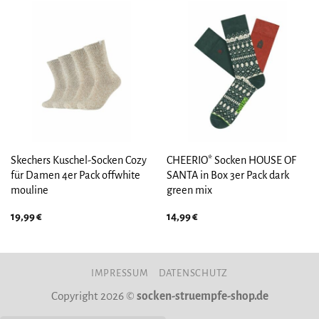
Skechers Kuschel-Socken Cozy
CHEERIO* Socken HOUSE OF
für Damen 4er Pack offwhite
SANTA in Box 3er Pack dark
mouline
green mix
19,99
€
14,99
€
IMPRESSUM
DATENSCHUTZ
Copyright 2026 ©
socken-struempfe-shop.de