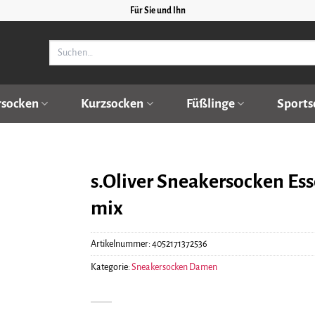
Für Sie und Ihn
Suchen
nach:
rsocken
Kurzsocken
Füßlinge
Sports
s.Oliver Sneakersocken Ess
mix
Artikelnummer:
4052171372536
Kategorie:
Sneakersocken Damen