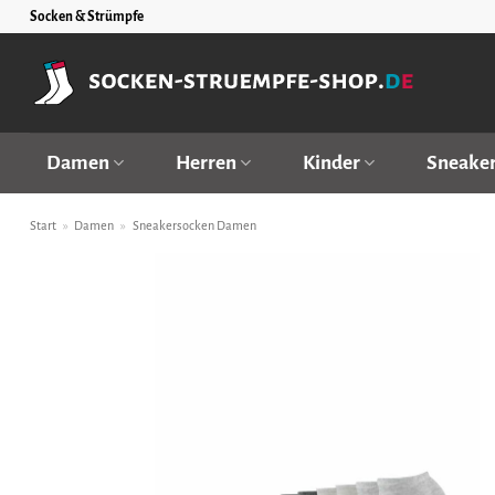
Zum
Socken & Strümpfe
Inhalt
springen
Damen
Herren
Kinder
Sneake
Start
»
Damen
»
Sneakersocken Damen