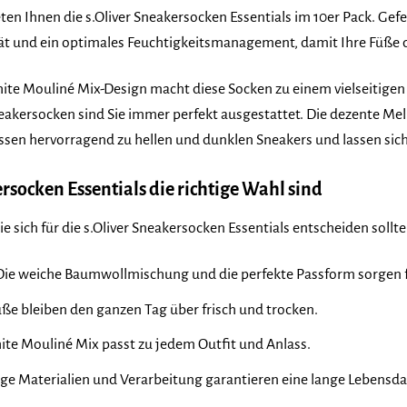
ten Ihnen die s.Oliver Sneakersocken Essentials im 10er Pack. Ge
t und ein optimales Feuchtigkeitsmanagement, damit Ihre Füße d
hite Mouliné Mix-Design macht diese Socken zu einem vielseitigen 
Sneakersocken sind Sie immer perfekt ausgestattet. Die dezente Me
passen hervorragend zu hellen und dunklen Sneakers und lassen sic
socken Essentials die richtige Wahl sind
e sich für die s.Oliver Sneakersocken Essentials entscheiden sollte
ie weiche Baumwollmischung und die perfekte Passform sorgen fü
üße bleiben den ganzen Tag über frisch und trocken.
te Mouliné Mix passt zu jedem Outfit und Anlass.
e Materialien und Verarbeitung garantieren eine lange Lebensda