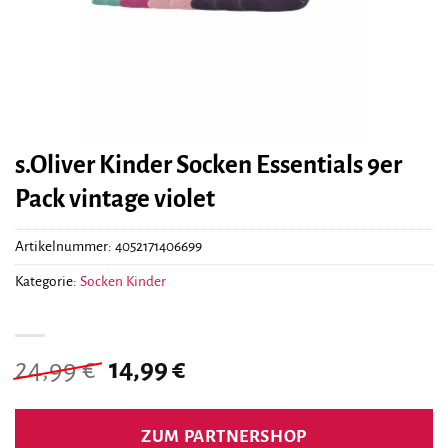
s.Oliver Kinder Socken Essentials 9er
Pack vintage violet
Artikelnummer:
4052171406699
Kategorie:
Socken Kinder
Ursprünglicher
Aktueller
24,99
€
14,99
€
Preis
Preis
war:
ist:
ZUM PARTNERSHOP