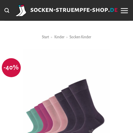
Zum
Inhalt
springen
Start
»
Kinder
»
Socken Kinder
-40%