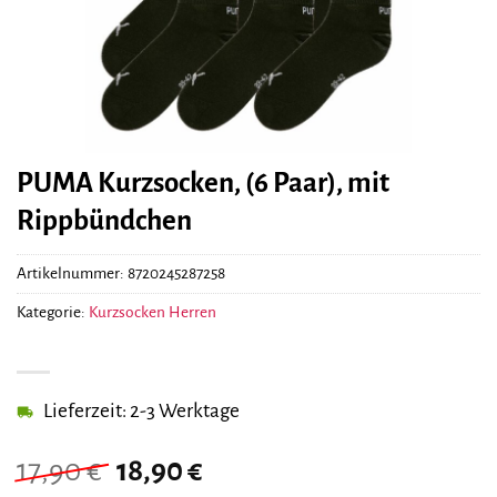
PUMA Kurzsocken, (6 Paar), mit
Rippbündchen
Artikelnummer:
8720245287258
Kategorie:
Kurzsocken Herren
Lieferzeit: 2-3 Werktage
Ursprünglicher
Aktueller
17,90
€
18,90
€