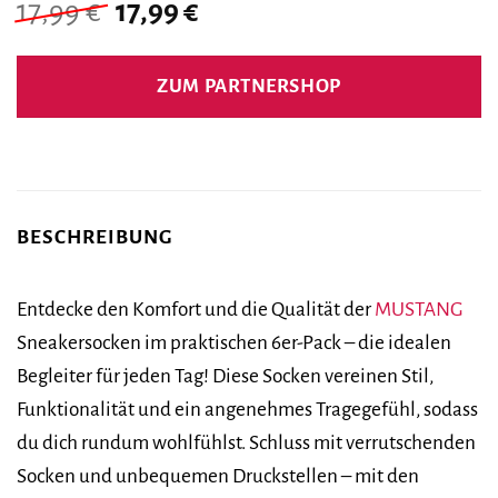
Ursprünglicher
Aktueller
17,99
€
17,99
€
Preis
Preis
war:
ist:
ZUM PARTNERSHOP
17,99 €
17,99 €.
BESCHREIBUNG
Entdecke den Komfort und die Qualität der
MUSTANG
Sneakersocken im praktischen 6er-Pack – die idealen
Begleiter für jeden Tag! Diese Socken vereinen Stil,
Funktionalität und ein angenehmes Tragegefühl, sodass
du dich rundum wohlfühlst. Schluss mit verrutschenden
Socken und unbequemen Druckstellen – mit den