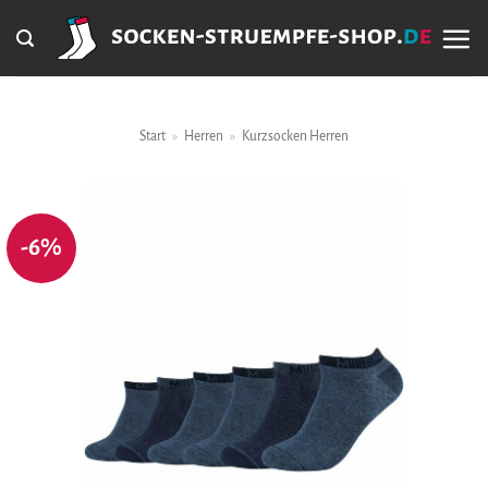
Zum
Inhalt
springen
Start
»
Herren
»
Kurzsocken Herren
-6%