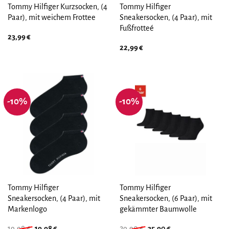
Tommy Hilfiger Kurzsocken, (4
Tommy Hilfiger
Paar), mit weichem Frottee
Sneakersocken, (4 Paar), mit
Fußfrotteé
23,99
€
22,99
€
-10%
-10%
Tommy Hilfiger
Tommy Hilfiger
Sneakersocken, (4 Paar), mit
Sneakersocken, (6 Paar), mit
Markenlogo
gekämmter Baumwolle
Ursprünglicher
Aktueller
Ursprünglicher
Aktueller
19,98
€
19,98
€
29,90
€
35,90
€