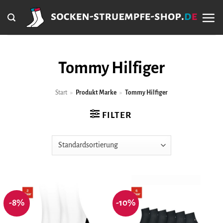
Zum
Inhalt
springen
Tommy Hilfiger
Start
»
Produkt Marke
»
Tommy Hilfiger
FILTER
-8%
-10%