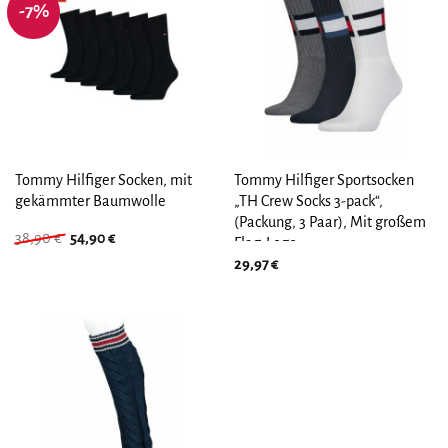
-7%
Tommy Hilfiger Socken, mit
Tommy Hilfiger Sportsocken
gekämmter Baumwolle
„TH Crew Socks 3-pack“,
(Packung, 3 Paar), Mit großem
Ursprünglicher
Aktueller
38,90
€
54,90
€
Flag-Logo
Preis
Preis
29,97
€
war:
ist:
38,90 €
54,90 €.