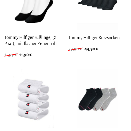
Tommy Hilfiger Füßlinge, (2
Tommy Hilfiger Kurzsocken
Paar), mit flacher Zehennaht
Ursprünglicher
Aktueller
29,90
€
44,90
€
Preis
Preis
Ursprünglicher
Aktueller
11,99
€
11,90
€
war:
ist:
Preis
Preis
29,90 €
44,90 €.
war:
ist:
11,99 €
11,90 €.