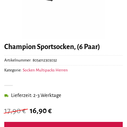
Champion Sportsocken, (6 Paar)
Artikelnummer:
8054112303032
Kategorie:
Socken Multipacks Herren
Lieferzeit: 2-3 Werktage
Ursprünglicher
Aktueller
17,90
€
16,90
€
Preis
Preis
war:
ist: