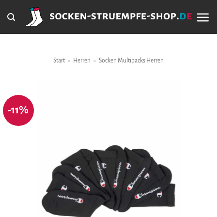
Zum
Inhalt
springen
Start
»
Herren
»
Socken Multipacks Herren
-11%