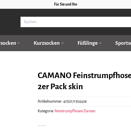
Für Sie und Ihn
Suchen
nach:
rsocken
Kurzsocken
Füßlinge
Sports
CAMANO Feinstrumpfhose 
2er Pack skin
Artikelnummer:
4052171354426
Kategorie:
Feinstrumpfhosen Damen