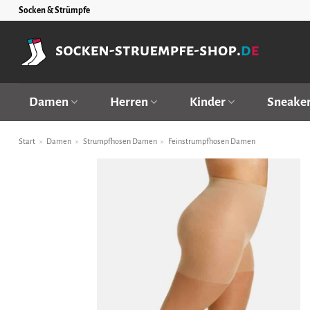
Zum
Socken & Strümpfe
Inhalt
springen
Damen
Herren
Kinder
Sneake
Start
»
Damen
»
Strumpfhosen Damen
»
Feinstrumpfhosen Damen