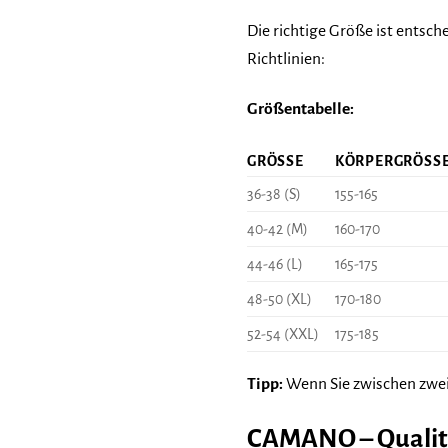
Die richtige Größe ist entsc
Richtlinien:
Größentabelle:
GRÖSSE
KÖRPERGRÖSSE 
36-38 (S)
155-165
40-42 (M)
160-170
44-46 (L)
165-175
48-50 (XL)
170-180
52-54 (XXL)
175-185
Tipp:
Wenn Sie zwischen zwei 
CAMANO – Qualitä