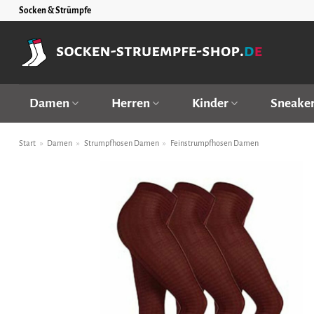
Zum
Socken & Strümpfe
Inhalt
springen
Damen
Herren
Kinder
Sneake
Start
»
Damen
»
Strumpfhosen Damen
»
Feinstrumpfhosen Damen