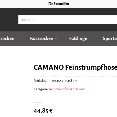
Für Sie und Ihn
Suchen
nach:
rsocken
Kurzsocken
Füßlinge
Sports
CAMANO Feinstrumpfhose p
Artikelnummer:
4052171458575
Kategorie:
Feinstrumpfhosen Damen
44,85
€